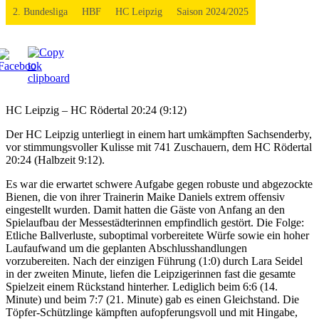
2. Bundesliga
HBF
HC Leipzig
Saison 2024/2025
HC Leipzig – HC Rödertal 20:24 (9:12)
Der HC Leipzig unterliegt in einem hart umkämpften Sachsenderby,
vor stimmungsvoller Kulisse mit 741 Zuschauern, dem HC Rödertal
20:24 (Halbzeit 9:12).
Es war die erwartet schwere Aufgabe gegen robuste und abgezockte
Bienen, die von ihrer Trainerin Maike Daniels extrem offensiv
eingestellt wurden. Damit hatten die Gäste von Anfang an den
Spielaufbau der Messestädterinnen empfindlich gestört. Die Folge:
Etliche Ballverluste, suboptimal vorbereitete Würfe sowie ein hoher
Laufaufwand um die geplanten Abschlusshandlungen
vorzubereiten. Nach der einzigen Führung (1:0) durch Lara Seidel
in der zweiten Minute, liefen die Leipzigerinnen fast die gesamte
Spielzeit einem Rückstand hinterher. Lediglich beim 6:6 (14.
Minute) und beim 7:7 (21. Minute) gab es einen Gleichstand. Die
Töpfer-Schützlinge kämpften aufopferungsvoll und mit Hingabe,