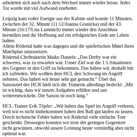
arbeiteten sich auch nach dem Wechsel immer wieder heran. Jedes
Tor wurde mit viel Aufwand erarbeitet.
Leipzig kam voller Energie aus der Kabine und konnte 11 Minuten,
zwischen der 32. Minute (11:12/Joanna Granicka) und der 43.
Minute (16:17/Lisa Lammich) immer wieder den Anschluss
herstellen und die Hoffnung auf ein erfolgreiches Ende am Leben
halten.
Allein Rödertal hatte was dagegen und die spielerischen Mittel ihren
Matchplan umzusetzen.
Rödertal-Cheftrainerin Maike Daniels: „Das Derby war ein
schweres, was zu erwarten war. Unser Ziel war die 1:1-Situationen
des Gegners in den Griff zu bekommen. Das haben wir, deshalb bin
ich zufrieden. Wir wollten dem HCL den Schwung im Angriff
nehmen. Das haben wir heute sehr gut gemacht.“ Über das
Saisonziel des HCR hielt sich die Trainerin allerdings bedeckt: „Mir
ist wichtig, dass wir unsere Aufgaben erfüllen und uns
weiterentwickeln. Die Saison ist noch lang.“
HCL-Trainer Erik Töpfer: „Wir haben das Spiel im Angriff verloren,
weil wir es nicht hinbekommen haben den Ball gut laufen zu lassen.
Durch technische Fehler haben wir Rödertal viele einfache Tore
geschenkt. Deswegen konnten wir trotz der geringen Gegentore
nicht gewinnen, obwohl unsere Leistung heute vernünftig aber nicht
optimal war.