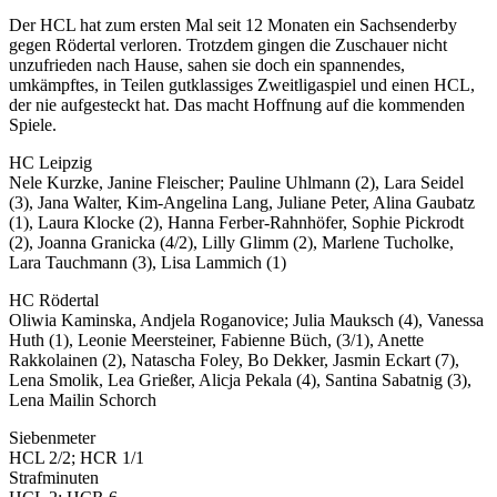
Der HCL hat zum ersten Mal seit 12 Monaten ein Sachsenderby
gegen Rödertal verloren. Trotzdem gingen die Zuschauer nicht
unzufrieden nach Hause, sahen sie doch ein spannendes,
umkämpftes, in Teilen gutklassiges Zweitligaspiel und einen HCL,
der nie aufgesteckt hat. Das macht Hoffnung auf die kommenden
Spiele.
HC Leipzig
Nele Kurzke, Janine Fleischer; Pauline Uhlmann (2), Lara Seidel
(3), Jana Walter, Kim-Angelina Lang, Juliane Peter, Alina Gaubatz
(1), Laura Klocke (2), Hanna Ferber-Rahnhöfer, Sophie Pickrodt
(2), Joanna Granicka (4/2), Lilly Glimm (2), Marlene Tucholke,
Lara Tauchmann (3), Lisa Lammich (1)
HC Rödertal
Oliwia Kaminska, Andjela Roganovice; Julia Mauksch (4), Vanessa
Huth (1), Leonie Meersteiner, Fabienne Büch, (3/1), Anette
Rakkolainen (2), Natascha Foley, Bo Dekker, Jasmin Eckart (7),
Lena Smolik, Lea Grießer, Alicja Pekala (4), Santina Sabatnig (3),
Lena Mailin Schorch
Siebenmeter
HCL 2/2; HCR 1/1
Strafminuten